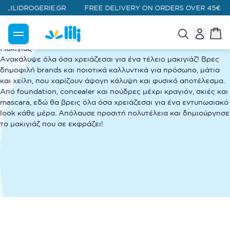
ILIDROGERIE.GR
FREE DELIVERY ON ORDERS OVER 45€
|
ΑΡΧΙΚΗ
Μακιγιάζ
Μακιγιάζ
Ανακάλυψε όλα όσα χρειάζεσαι για ένα τέλειο μακιγιάζ! Βρες
δημοφιλή brands και ποιοτικά καλλυντικά για πρόσωπο, μάτια
και χείλη, που χαρίζουν άψογη κάλυψη και φυσικό αποτέλεσμα.
Από foundation, concealer και πούδρες μέχρι κραγιόν, σκιές και
mascara, εδώ θα βρεις όλα όσα χρειάζεσαι για ένα εντυπωσιακό
look κάθε μέρα. Απόλαυσε προσιτή πολυτέλεια και δημιούργησε
το μακιγιάζ που σε εκφράζει!