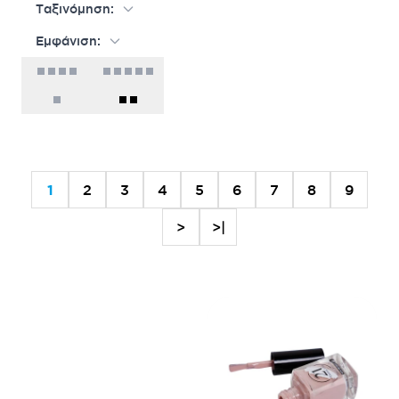
Ταξινόμηση:
Εμφάνιση:
1
2
3
4
5
6
7
8
9
>
>|