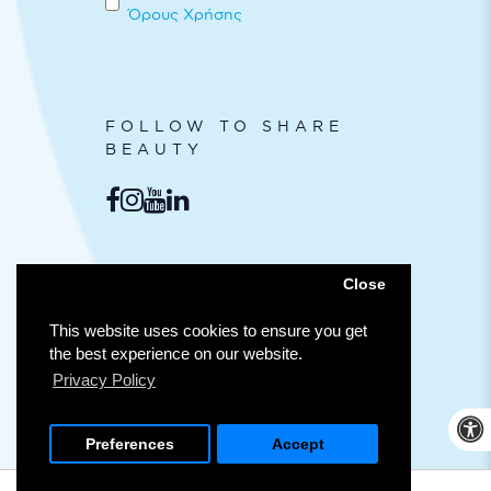
Όρους Χρήσης
FOLLOW TO SHARE
BEAUTY
ΑΣΦΑΛΕΊΣ
Close
ΣΥΝΑΛΛΑΓΈΣ
This website uses cookies to ensure you get
the best experience on our website.
Privacy Policy
Προσ
Preferences
Accept
© COPYRIGHT 2025 LILI DROGERIE
WEB DESIGN, WEB DEVELOPMENT