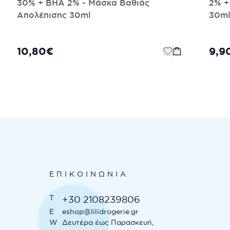
30% + BHA 2% - Μάσκα Βαθιάς
2% +
Απολέπισης 30ml
30m
10,80€
9,9
ΕΠΙΚΟΙΝΩΝΊΑ
T
+30 2108239806
E
eshop@lilidrogerie.gr
W
Δευτέρα έως Παρασκευή,