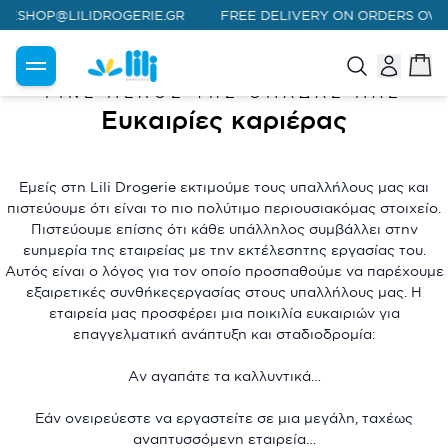
ESHOP@LILIDROGERIE.GR
FREE DELIVERY ON ORDERS OVER 
|
ΑΡΧΙΚΗ
Ευκαιρίες Καριέρας
ΓΊΝΕ ΜΈΛΟΣ ΤΗΣ ΟΜΆΔΑΣ ΜΑΣ
Ευκαιρίες καριέρας
Εμείς στη Lili Drogerie εκτιμούμε τους υπαλλήλους μας και
πιστεύουμε ότι είναι το πιο πολύτιμο περιουσιακόμας στοιχείο.
Πιστεύουμε επίσης ότι κάθε υπάλληλος συμβάλλει στην
ευημερία της εταιρείας με την εκτέλεσητης εργασίας του.
Αυτός είναι ο λόγος για τον οποίο προσπαθούμε να παρέχουμε
εξαιρετικές συνθήκεςεργασίας στους υπαλλήλους μας. Η
εταιρεία μας προσφέρει μια ποικιλία ευκαιριών για
επαγγελματική ανάπτυξη και σταδιοδρομία:
Αν αγαπάτε τα καλλυντικά…
Εάν ονειρεύεστε να εργαστείτε σε μια μεγάλη, ταχέως
αναπτυσσόμενη εταιρεία…