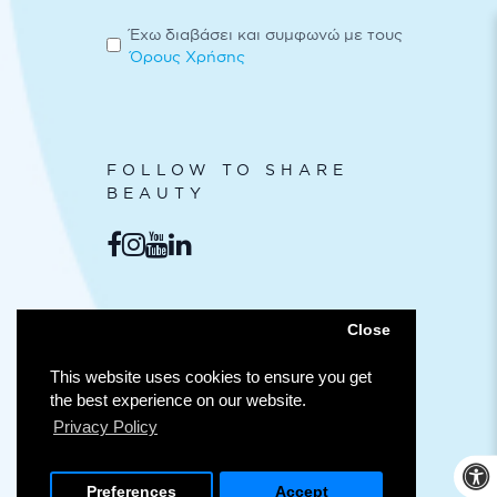
Έχω διαβάσει και συμφωνώ με τους
Όρους Χρήσης
FOLLOW TO SHARE
BEAUTY
ΑΣΦΑΛΕΊΣ
Close
ΣΥΝΑΛΛΑΓΈΣ
This website uses cookies to ensure you get
the best experience on our website.
Privacy Policy
Προσ
Preferences
Accept
© COPYRIGHT 2025 LILI DROGERIE