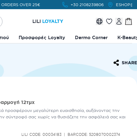
ERS OVER 25€
+30 2108239806
ESHOP@LILIDRO
LILI
LOYALTY
τιού
Προσφορές Loyalty
Dermo Corner
K-Beaut
SHARE
φαρμογή 12τμχ
κά προσφέρουν μεγαλύτερη ευαισθησία, αυξάνοντας την
ην σύντροφό σας χωρίς να θυσιάζετε την ασφάλειά σας και
LILI CODE: 00034183
BARCODE: 5208070002374