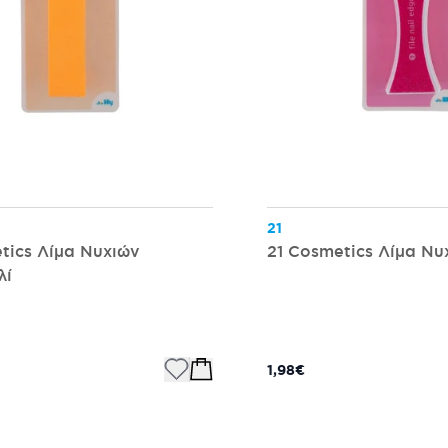
21
tics Λίμα Νυχιών
21 Cosmetics Λίμα Νυ
λί
1,98€