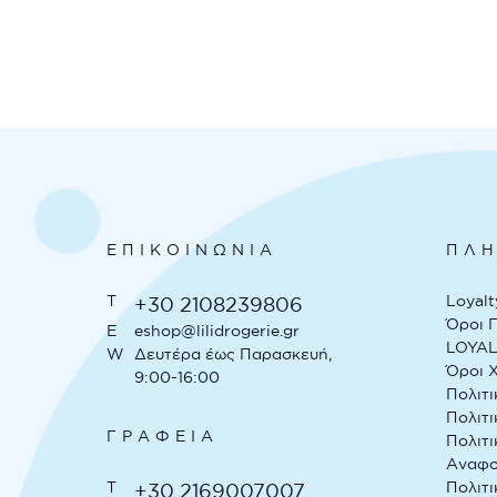
ΕΠΙΚΟΙΝΩΝΊΑ
ΠΛΗ
T
Loyalt
+30 2108239806
Όροι 
E
eshop@lilidrogerie.gr
LOYA
W
Δευτέρα έως Παρασκευή,
Όροι 
9:00-16:00
Πολιτι
Πολιτ
ΓΡΑΦΕΊΑ
Πολιτι
Αναφ
T
Πολιτ
+30 2169007007