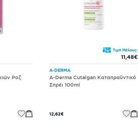
Τιμή Μέλους:
11,48€
A-DERMA
χιών Ροζ
A-Derma Cutalgan Καταπραϋντικό
Σπρέι 100ml
12,62€