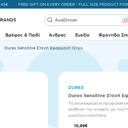
FREE GIFT ON EVERY ORDER - FULL SIZE PRODUCT FOR ORD
BRANDS
Αναζήτηση
Βρέφος & Παιδί
Άνδρας
Ευεξία
Φροντίδα Σπι
Durex Sensitive Στενή Εφαρμογή 12τμχ
DUREX
Durex Sensitive Στενή Ε
Τα συγκεκριμένα προφυλακτι
αίσθηση της επαφής με τον/τ
μυρίζουν καλύτερα.
10,99€