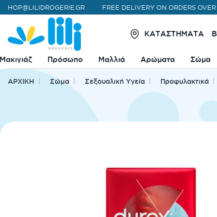
@LILIDROGERIE.GR
FREE DELIVERY ON ORDERS OVER 45€
ΚΑΤΑΣΤΗΜΑΤΑ
Μακιγιάζ
Πρόσωπο
Μαλλιά
Αρώματα
Σώμα
|
|
|
|
ΑΡΧΙΚΗ
Σώμα
Σεξουαλική Υγεία
Προφυλακτικά